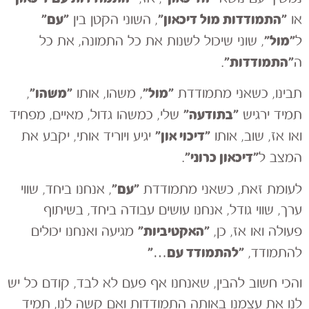
״התמודדות
מול
דיכאון״
״עם״
או
, השוני הקטן בין
״מול״
ל
, שוני שיכול לשנות את כל התמונה, את כל
״התמודדות״
ה
.
״מול״
״משהו״
תבינו, כשאני מתמודדת
, משהו, אותו
,
״בתודעה״
תמיד ירגיש
שלי, כמשהו גדול, מאיים, מפחיד
״דיכוי און״
ואו אז, שוב, אותו
יגיע ויוריד אותי, יקבע את
״דיכאון כרוני״
המצב ל
.
״עם״
לעומת זאת, כשאני מתמודדת
, אנחנו ביחד, שווי
ערך, שווי גודל, אנחנו עושים עבודה ביחד, בשיתוף
״האקטיביות״
פעולה ואו אז, כן,
מגיעה ואנחנו יכולים
״להתמודד
עם
…״
להתמודד,
והכי חשוב להבין, שאנחנו אף פעם לא לבד, קודם כל יש
לנו את עצמנו באותה התמודדות ואם קשה לנו, תמיד