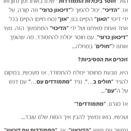
״חוסר ביכולות התמודדות״
הוא
שלנו באותו זמן נתון ואו
״הדיכי״
״דיכאון כרוני״
אז,
, יכול להפוך ל
וזה קורה, על
״האון״
״און״
ידי דיכוי
הקיים בנו,
(כוח חיים) הקיים בכל
״הדיכוי״
אחד ואחת מאיתנו ועל ידי
המתמשך הזה, נוצר
״דיכאון כרוני״
, עם חוסר יכולת להתמודד, מה שהופך
״חולים
אותנו ל
״ במחלה…
זוכרים את הפסיביות?
היא, נובעת מחוסר יכולת להתמודד, אז מעכשיו, במקום
״חולים ב…״
״מתמודדים עם…״
להגיד
, נגיד
עם דגש
״
עם
״
על ה
…
״מתמודדים!״
אז סגרנו,
ועכשיו, בואו נמשיך להבין איך המוח שלנו עובד…
״הדיכאון״
״התמודדות
עם
דיכאון״
נמשיך עם נושא
, אז,