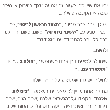
״רק״
יהיו אלו שישמחו לעזור, גם אם זה
בחיבוק או מילה
טובה או הקשבה פעילה…
״הצעד הראשון לריפוי״
אז כן, אתם כבר מבינים,
, כמו
״השינוי בתודעה״
תמיד, מגיע עם
ומשם, משם יהיה לנו
״כל דבר״
כבר קל יותר להתמודד עם,
.
ולסיום…
״חולה ב…״
שימו לב למילים בהן אתם משתמשים,
או
״מתמודד עם…״
למילים, יש כוח שמשפיע על החיים שלנו!
״ביכולות
וגם אם אתם עדיין לא מאמינים בעצמכם,
שלכם״
״הגש״א״
, הקפידו על
שלכם (שפת הגוף, שפת
דיבור חיובית ואינטונציה חזקה ובוטחת), כי המוח שלנו,