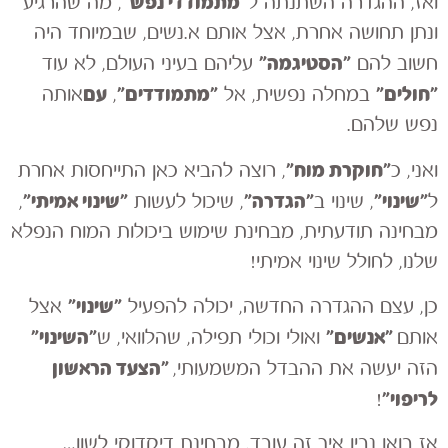
״מתמודדי נפש״
ואז, ההגדרה השתנתה ל
, מה שהרגיע
ונתן תחושה אחרת, אצל אותם א.נשים, שבמיוחד היה
״הסטיגמה״
חשוב להם
עליהם בעיני העולם, לא עוד
״חולים״
״מתמודדים״
עם
במחלה נפשית, אל
,
אותה
נפש שלהם.
״חוקרת מוח״
ואני, כ
, רוצה להביא כאן התייחסות אחרת
״שינוי״
״הגדרה״
״שינוי אמיתי״
ל
, שינוי ב
, שיכול לעשות
,
מבחינה תודעתית, מבחינת שימוש ביכולות המוח הנפלא
שלנו, לחולל שינוי אמיתי!
״שינוי״
כן, עצם ההגדרה החדשה, יכולה להפעיל
אצל
״אנשים״
״השינוי״
אותם
ואולי וכולי תפילה, שהלוואי, ש
״הצעד הראשון
הזה יעשה את ההבדל המשמעותי,
לריפוי״
!
אז בואו נבין איך זה עובד, מבחינת דיקדוקי לשון…