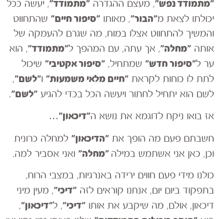
״מתמודד נפש״
״מתמודד״
, מעצם ההגדרה
, יעשה ככל
״הבור״
״סיפור חיים״
יכולתו לצאת מ
, מאותו
שהתחווט
והמשיך להתחווט אצלו במוח, מה שגרם להעמקה של
״מחלה״
״מתמודד״
אותה
, אך עתה, עם המהפך ל
, הוא
״סיפור חדש״
״סיפור אקטיבי״
ער ל
שמתחיל,
שיכול
״חיים מלאי משמעות״
״לשם״
לתת לו כוחות לקראת
ו
,
״לשם״
לשם הוא יתחיל לחתור ויעשה הכל בכדי להגיע
.
״דיכאון״…
אז בואו ניקח לדוגמא את נושא ה
״הדיכאון״
חשבתם פעם מה הופך את
למחלה כרונית
״מחלה״
וכן, כאן אני אשתמש במילה
ואני אסביר למה.
כולנו מידי פעם חווים ירידה באנרגיות, במצבי הרוח,
״דיכי״
בתפקוד ביום יום, אנחנו קוראים לזה
, מעין מיני
״דיכי״
״דיכאון״
דיכאון, אולם, מה שיקבע את אותו
, ל
,