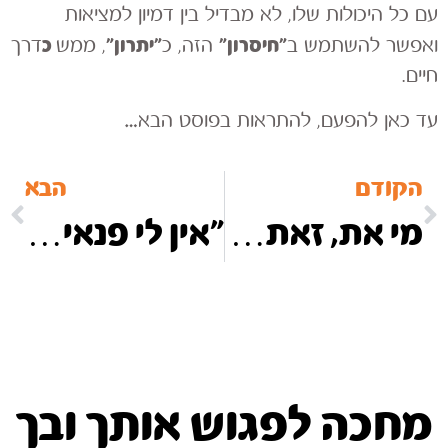
עם כל היכולות שלו, לא מבדיל בין דמיון למציאות
״חיסרון״
״יתרון״
כ
ואפשר להשתמש ב
הזה, כ
, ממש
דרך
חיים.
עד כאן להפעם, להתראות בפוסט הבא…
הקודם
הבא
מי את, זאת שכאן איתי עכשיו?
״אין לי פנאי לנשום״ – מוקדש לאימהות בחופש הגדול ולא רק…
מחכה לפגוש אותך ובך