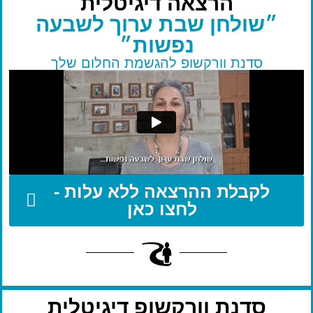
הרצאה דיגיטלית
״שולחן שבת ערוך לשבעה
נפשות״
סדנת וורקשופ להגשמת החלום שלך
לקבלת ההרצאה ללא עלות -
לחצו כאן
סדנת וורקשופ דיגיטלית