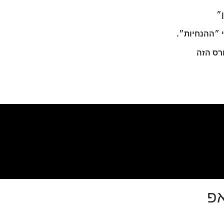
״
 ״ההנחיות״.
רס הזה
אפ