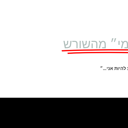
מי״ מהשורש
להיות אני…״