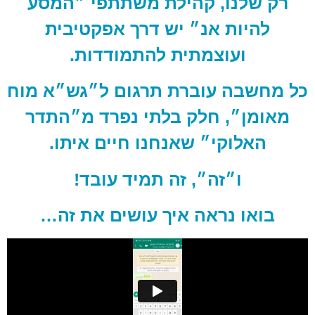
רק שלנו, קהילת משתתפי ״המסע
להיות אנ״ יש דרך אפקטיבית
ועוצמתית להתמודדות.
כל מחשבה עוברת תרגום ל״גש״א מוח
מאומן״, חלק בלתי נפרד מ״התדר
האלוקי״ שאנחנו חיים איתו.
ו״זה״, זה תמיד עובד!
בואו נראה איך עושים את זה…