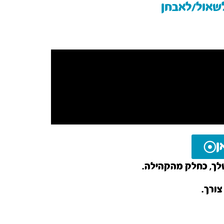
לשאול/לאבחן
ן
שלך, כחלק מהקהילה.
צורך.