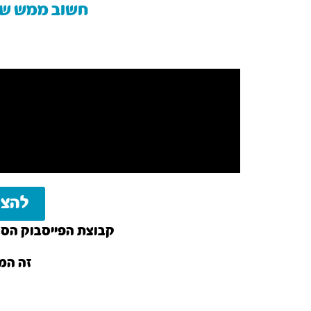
חשוב ממש שתצ
להצט
קבוצת הפייסבוק הסגו
זה המק