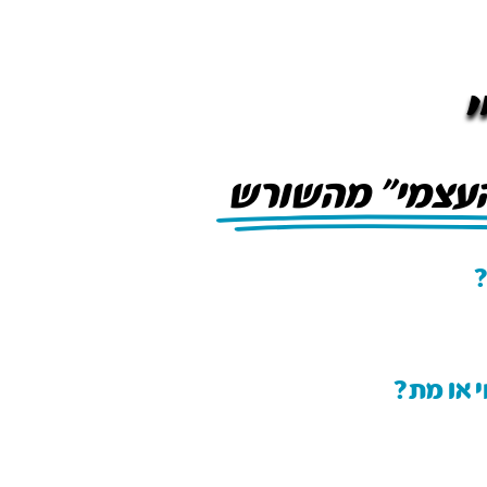
העצמי״ מהשורש
?
 או מת?