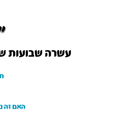
״
עשרה שבועות ש
חש
האם זה נ