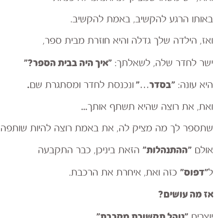
באותו הרגע להקשיב, באמת להקשיב.
ואז, הילדה שלך גדלה והיא חוזרת מבית ספר,
״איך היה בבית הספר?״
ישר לחדר שלה, לשאלתך:
״בסדר…״
.
היא עונה:
ונכנסת לחדר ומסתגרת שם
ואת, את רוצה שהיא תשתף אותך…
שתספר לך מה מציק לה, את באמת רוצה להיות שותפה,
״ההתנהלות״
אולם
הזאת ביניכן, כבר התקבעה
״דפוס״
ל
כזה ואת, איחרת את הרכבת.
אז מה עושים?
״נוהל תקשורת מקרבת״
יוצרים