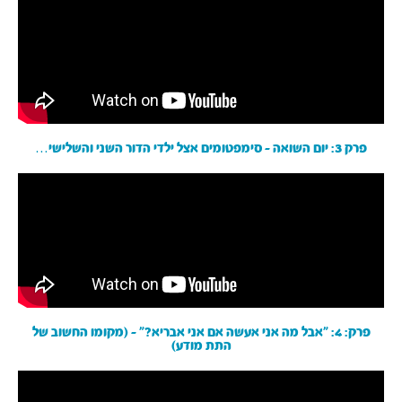
פרק 3: יום השואה - סימפטומים אצל ילדי הדור השני והשלישי…
פרק: 4: ״אבל מה אני אעשה אם אני אבריא?״ - (מקומו החשוב של
התת מודע)