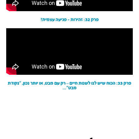
פרק 32: זהירות - פגיעה עצמית!
פרק 33: הכוח שיש לנו לשנות חיים – רק עם מבט, או יותר נכון, ״נקודת
מבט״...