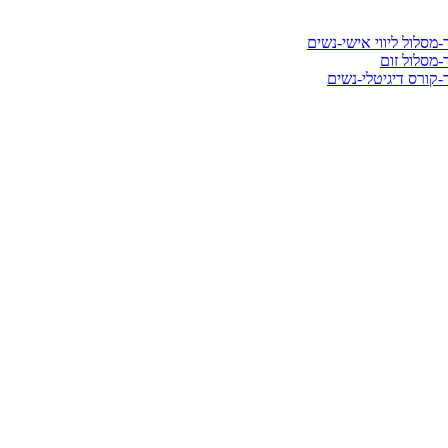
סלול ליווי אישי-נשים
מסלול זום
קורס דיגיטלי-נשים