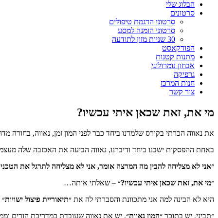
הבלוג שלי
סרטונים
סרטוני הדגמת טיפולים
סרטוני הזמנה למסע
30 שניות מזון לתודעה
הפודקאסט
מתנות קטנות
אבחון נומרולוגי
גרפיקה
חנות המרכז
צור קשר
מי את, זאת שכאן איתי עכשיו?
את נאווה הכרתי בקורס שלמדנו ביחד כבר לפני המון זמן, נאווה, בחורה מ
באחת ההפסקות ישבנו ביחד ודיברנו, נאווה הביעה את האכזבה שלה מעצמ
״אני לא מצליחה להבין מה המרצה אומר, אני לא מצליחה לתרגל את הטכנ
״
מי את, זאת שכאן איתי עכשיו?״
– שאלתי אותה…
היא לא הבינה למה אני מתכוונת והסברתי לה את
״תיאוריית פיצול ישויות״
ש
״תביני, יש בתוכך
״המון נאוות״
, יש את נאווה שעובדת כמדריכת הורים ומ