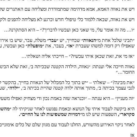
ויש את נאווה האמא, אמא מדהימה שמתמודדת ומצליחה עם האתגרים ש
ויש את נאווה, שבאה ללמוד כלי טיפולי חדש וכרגע לא מצליחה להפנים ולק
״ו… מה זה אומר עלי, מי שאני כאן ועכשיו לדבריך?״ – היא הסתקרנה…
״תביני שלכל אחת מ
״הנאוות״
שבחייך, יש
״עבר״
משלה, עבר, שיש בו אירועי
שאפילו רק דומה למשהו שעברת
״אז״
, בעבר, את
״מופעלת״
כאן ועכשיו, ע
״אז מי את, זאת שכאן איתי עכשיו?״ – חייכתי אליה ושאלתי…
נאווה חייכה אלי וענתה: ״נאווה, הילדה הקטנה שבכיתה ב׳, זאת שלא הב
החומר…״
״את מבינה?״ – שאלתי – ״יש בתוך כל המכלול של הנאוות בחייך, בהקשר לק
לגבי עצמך בכיתה ב׳, מתוך אותה ילדה קטנה שהיית בכיתה ב׳,
״ילדה״
, שע
״זה מעניין״ – היא ענתה – ״וכנראה שזה באמת נכון ודי מצחיק ואפילו מש
היא ביקשה לעבוד איתי על הנושא ובאמת נפגשנו לאחר שניקיתי לה
״מהשו
סקויאר״,
השפעות שיש לנו מ
״דמויות שמשפיעות לנו על החיים״.
לאחר ניקוי האירוע מהשורש, החלנו לעבוד עם מגוון שלם של כלים אימוניים
אז