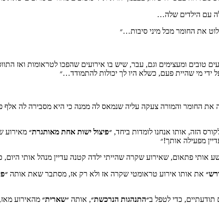
לה עם הילדים שלה…
לוט את החומר מכל מיני סיבות…״
ם טובים ומעצימים וגם, עבר, שיש בו אירועים שהפכו לטראומות ואז התווספ
ל ידי מי שהיית פעם, כשלא היו לך יכולות להתמודד…״
ינה את החומר והמורה צעקה עליה שנמאס לה ממנה כי היא מסבירה לה אלף 
ורס הזה, אותו אנחנו לומדות ביחד,
״פיצול ישות אחת מאותגרת״
מאירוע שק
דיין מפעילה אותך!״
עשע אותי פתאום, שאירוע שקרה שהייתי ילדה קטנה עדיין מנהל אותי היום,
רש״
את אותו אירוע טראומטי שקרה אז ולא רק אז, מסתבר שאת אותה
״פי
 תודעתיים, כדי לטפל ב
״התנהגות הנרכשת״
, אותה
״שארית״
מהאירוע מאז, 