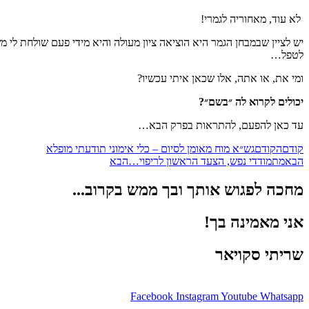
לא עוד, מאחוריה לגמרי!
יש לציין שבמבחן הגמר היא הוציאה ציון מעולה והיא מידי פעם שולחת 
לטפל…
ומי את, או אתה, אלו שכאן איתי עכשיו?
יכולים לקרוא לה ״בשם״?
עד כאן להפעם, להתראות בפרק הבא…
קודם
הקודם
גש״א מוח מאומן לסיום – כלי אימוני תודעתי מופלא
הבא
מתמודדי נפש, הצעד הראשון לריפוי…
הבא
מחכה לפגוש אותך ובך ממש בקרוב...
אני מאמינה בך!
שריתי סקויאר
Facebook
Instagram
Youtube
Whatsapp