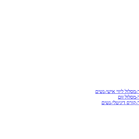
סלול ליווי אישי-נשים
מסלול זום
קורס דיגיטלי-נשים