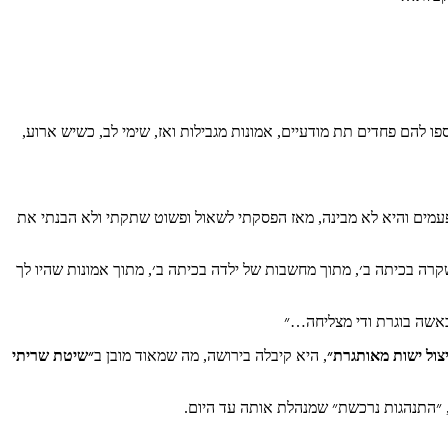
ו להם פחדים תת מודעיים, אמונות מגבילות ואז, שימי לב, כשיש ארוע,
פעמים והיא לא מבינה, מאז הפסקתי לשאול ופשוט שתקתי ולא הבנתי את
רה בכיתה ב׳, מתוך מחשבות של ילדה בכיתה ב׳, מתוך אמונות שהיו לך
 כאשה בוגרת ודי מצליחה…״
צול ישות מאותגרת״
, היא קיבלה בירושה, מה שמאוד מובן ב
״שיטת שריתי
״התנהגות נרכשת״ שמנהלת אותה עד היום.