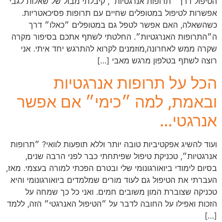
הטיפול דרך ״תרופות אנרגטיות״, קיבלתי מבול של שאלות לגבי
אפשרות לטיפול במטופלים שחיים עם תרופות פסיכאטריות.
כשהשאלה, האם אפשר לטפל גם במטופלים ״כאלו״ דרך
ה״התרופות האנרגטיות״. החלטתי לשתף אתכם בסיפור מקרה
שקרה ממש לאחרונה,מוזמנים לקרוא להתרגש יחד איתי. אני
רוצה לשתף בטלפון מרגש מאבי […]
הכל על תרופות אנרגטיות
ובאמת, למה ״כימי״ אם אפשר
אנרגטי…
ועוד להשיג אפקטיביות טובה יותר וללא תופעות לוואי? ״תרופות
אנרגטיות״, טכניקת טיפול שפיתחתי כבר לפני הרבה שנים,
בסיום לימודי ביואורגונומי שלי ובטרם הפכתי למורה בעצמי. מאז,
העברתי את הטיפול גם לעוד מורים שמלמדים ביואורגונומי והיא
טכניקה שצוברת המון משובים חמים. ואני כל כך שמחה על
הזכות ואפילו על החובה לדבר על ״הטיפול האנרגטי״ הזה, ללמד
[…]