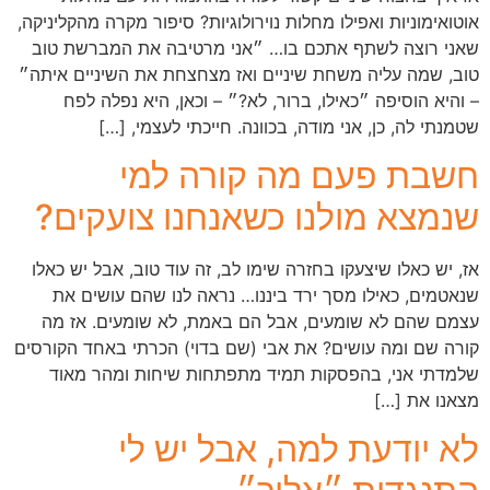
אוטואימוניות ואפילו מחלות נוירולוגיות? סיפור מקרה מהקליניקה,
שאני רוצה לשתף אתכם בו… ״אני מרטיבה את המברשת טוב
טוב, שמה עליה משחת שיניים ואז מצחצחת את השיניים איתה״
– והיא הוסיפה ״כאילו, ברור, לא?״ – וכאן, היא נפלה לפח
שטמנתי לה, כן, אני מודה, בכוונה. חייכתי לעצמי, […]
חשבת פעם מה קורה למי
שנמצא מולנו כשאנחנו צועקים?
אז, יש כאלו שיצעקו בחזרה שימו לב, זה עוד טוב, אבל יש כאלו
שנאטמים, כאילו מסך ירד ביננו… נראה לנו שהם עושים את
עצמם שהם לא שומעים, אבל הם באמת, לא שומעים. אז מה
קורה שם ומה עושים? את אבי (שם בדוי) הכרתי באחד הקורסים
שלמדתי אני, בהפסקות תמיד מתפתחות שיחות ומהר מאוד
מצאנו את […]
לא יודעת למה, אבל יש לי