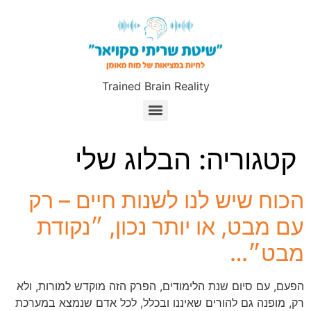
Trained Brain Reality
30 שניות מזון לתודעה
תוכנית הכשרת מטפלים אינטגרטיביים בשיטת שריתי סקויאר-מסלול זום
תוכנית הכשרת מטפלים אינטגרטיביים בשיטת שריתי סקויאר-קורס דיגיטלי-נשים
תוכנית הכשרת מטפלים אינטגרטיביים בשיטת שריתי סקויאר-מסלול ליווי אישי-נשים
קטגוריה:
הבלוג שלי
הכוח שיש לנו לשנות חיים – רק
עם מבט, או יותר נכון, ״נקודת
מבט״…
הפעם, עם סיום שנת הלימודים, הפרק הזה מוקדש למורות, ולא
רק, מופנה גם להורים שאיננו ובכלל, לכל אדם שנמצא במערכת