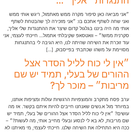
התנגדות ״אליך״…
״אני מביאה כאן סיפור מקרה ממש מאתמול, ריגש אותי ממש
ואני שחה לשתף אתכם בו: ״אני מזכירה לך שהבטחת לשתף
אותי מה היה ביננו בגלגול קדום שיצר את ההתנגדות שלי אליך,
סקרנית ממש!״ – וואטסאפ שקיבלתי אתמול… חייכתי לעצמי, אני
עוד זוכרת את השיחה שהיתה לנו, היא הגיבה לי בהתנגחות
מסויימת על משהו שכתבתי בפייסבוק, […]
״אין לי כוח לליל הסדר אצל
ההורים של בעלי, תמיד יש שם
מריבות״ – מוכר לך?
ערב פסח מתקרב והמוצפויות הרגשיות עולות ומציפות אותנו,
במיוחד מול א.נשים שאנחנו חייבים להיות איתם בקשר. אז מה
עושים? ״אין לי כוח לליל הסדר אצל ההורים של בעלי, תמיד יש
שם מריבות, לא בא לי לנסוע ובעלי מחייב אותי, מה לעשות?״ –
ככה היא התחילה את השיחה שלנו. חייכתי לעצמי, מי מאיתנו לא